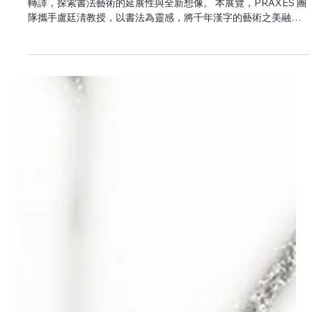
Mar 10, 2025
Announcements
實踐大學服裝設計系65週年系慶活動｜
「絲文-盧廷淸 x PRAXES」 聯名創作特
展
「絲。文」展源自盧廷淸教授的書法創作，透過絲巾商品設計的
轉譯，探索書法藝術的延展性與全新想像。 本展覽，PRAXES 團
隊攜手盧廷淸教授，以書法為靈感，將千年漢字的藝術之美融入
絲巾設計，開啟傳統書藝與當代時尚的對話。 書法，作為東方文
化的經典符號，與輕盈飄逸的絲巾相結合，使...