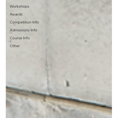
Workshops
Awards
Competition Info
Admissions Info
Course Info
Other