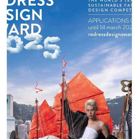
Feb 25, 2025
Announcements
🚨 競賽公告！設計 2026 春夏女裝膠囊系
列，展現創意與永續時尚！
設計師們，準備好迎接挑戰了嗎？ 2026 春夏女裝膠囊系列設計
競賽 正式啟動！這是一個結合創新設計與永續理念的挑戰，邀請
您利用 MAXXAM 紡織面料 設計出 5-7 款多功能運動休閒服（包
含泳裝），這些作品不僅要適合度假穿搭，更要符合永續時尚的
要求。 🏆 獎項設置 🌟...