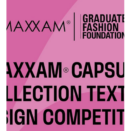
Mar 5, 2025
Events
🎉🎉 SCFD 65th Anniversary 🎉🎉
Shih Chien University Fashion Design Department 65th
Anniversary | Alumni Homecoming Day "Sensory Star Voyage
· Creative Lab" –...