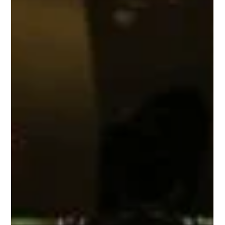
Apr 1
Awards
第10屆儒鴻設計競賽「ATHLOS」
01.30｜第10屆儒鴻設計競賽 本屆賽事以「ATHLOS」為
主題——源自古希臘語，意為「競賽」。 人生，是一場
與自己較勁的賽事；設計，則是將信念化為形體的挑戰。
在布料與剪裁之間，詮釋運動的力量與靈魂；在創意與機
能之中，定義未來服裝的可能。 本屆競賽總獎金高達 153
萬元，吸引全台約 300 多組設計新銳參與角逐。 實踐服
裝設計學系（台北校區）共有 8 位同學晉級決賽，以大三
同學為主力，在激烈競爭中表現亮眼！ 恭喜得獎同學：
第一名 No.18《徒征計畫》｜黃琬鈞 第三名 No.17《自適
應太空特工》｜廖嘉莉 佳作 No.12《聖火贊歌》｜楊崴傑
最佳市場潛力獎 No.1《孤高》｜曾子銘 No.6《異域動
能》｜魏永佳 No.9《榮耀之帶》｜陸宥辰 No.11《靜默腐