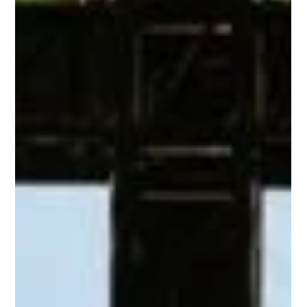
化》｜莊恩勝 No.13《步調之上》｜鄧子芊 從運動精神出
發，用設計回應世界，恭喜所有參賽與得獎同學，也感謝
指導老師的用心陪伴與支持!!