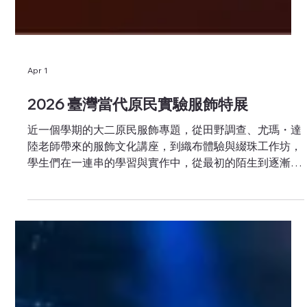
Apr 1
2026 臺灣當代原民實驗服飾特展
近一個學期的大二原民服飾專題，從田野調查、尤瑪・達
陸老師帶來的服飾文化講座，到織布體驗與綴珠工作坊，