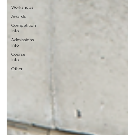
Workshops
Awards
Competition
Info
Admissions
Info
Course
Info
Other