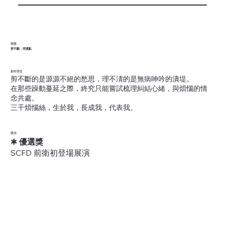
標題
剪不斷，理還亂
創作理念
剪不斷的是源源不絕的愁思，理不淸的是無病呻吟的潰堤。
在那些躁動蔓延之際，終究只能嘗試梳理糾結心緒，與煩惱的情
念共處。
三千煩惱絲，生於我，長成我，代表我。
獎項
✱
優選獎
SCFD 前衛初登場展演