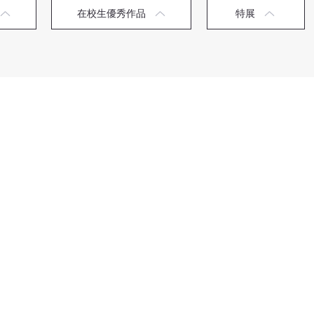
在校生優秀作品
特展
楊紫葳
陳立