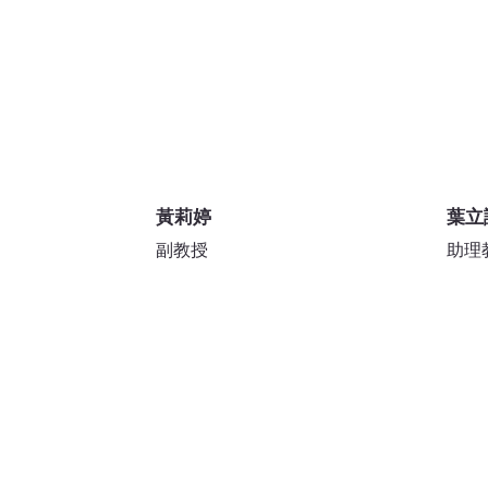
黃莉婷
葉立
副教授
助理