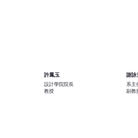
實踐大學服裝設計學系師資團隊專
專業學習，並掌握時尚與產業趨勢
許鳳玉
謝詠
設計學院院長
系主
教授
副教