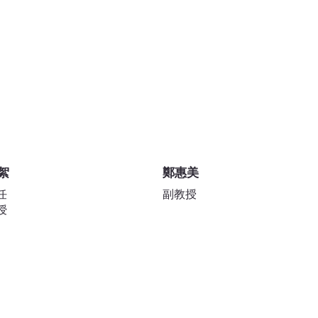
業領域多元，涵蓋設計、人文、行銷、管理、媒體與永續等範
的脈動。
絮
鄭惠美
任
副教授
授