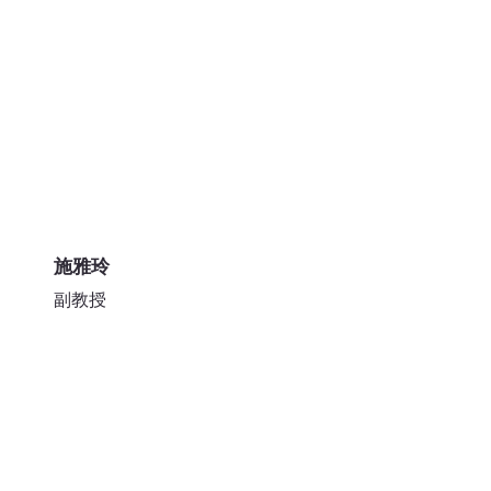
疇，具備豐富經驗，能引領學生深化
施雅玲
副教授