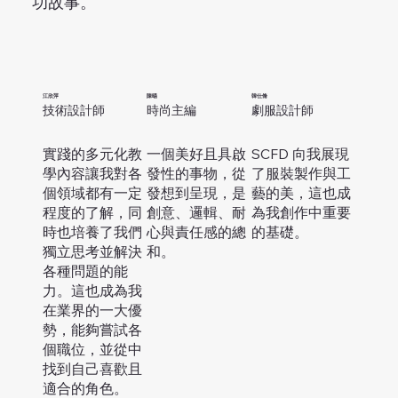
功故事。
江欣萍
陳暘
韓仕脩
技術設計師
時尚主編
劇服設計師
實踐的多元化教
一個美好且具啟
SCFD 向我展現
學內容讓我對各
發性的事物，從
了服裝製作與工
個領域都有一定
發想到呈現，是
藝的美，這也成
程度的了解，同
創意、邏輯、耐
為我創作中重要
時也培養了我們
心與責任感的總
的基礎。
獨立思考並解決
和。
各種問題的能
力。這也成為我
在業界的一大優
勢，能夠嘗試各
個職位，並從中
找到自己喜歡且
適合的角色。