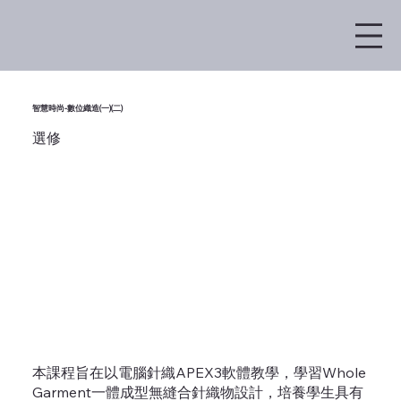
智慧時尚-數位織造(一)(二)
選修
本課程旨在以電腦針織APEX3軟體教學，學習Whole
Garment一體成型無縫合針織物設計，培養學生具有