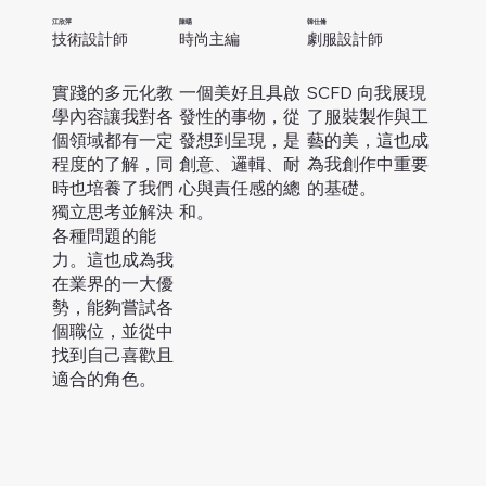
江欣萍
陳暘
韓仕脩
技術設計師
時尚主編
劇服設計師
實踐的多元化教
一個美好且具啟
SCFD 向我展現
學內容讓我對各
發性的事物，從
了服裝製作與工
個領域都有一定
發想到呈現，是
藝的美，這也成
程度的了解，同
創意、邏輯、耐
為我創作中重要
時也培養了我們
心與責任感的總
的基礎。
獨立思考並解決
和。
各種問題的能
力。這也成為我
在業界的一大優
勢，能夠嘗試各
個職位，並從中
找到自己喜歡且
適合的角色。