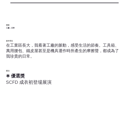
標題
工廠；日常
創作理念
在工業區長大，我看著工廠的脈動，感受生活的節奏。工具箱、
萬用腰包、鐵皮屋甚至是機具運作時所產生的摩擦聲，都成為了
我珍貴的日常。
獎項
✱
優選獎
SCFD 成衣初登場展演