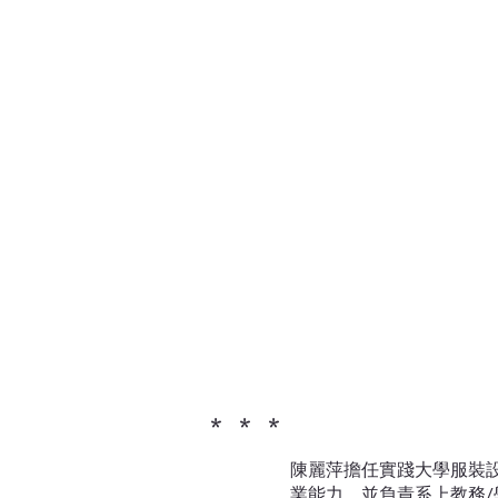
* * *
陳麗萍擔任實踐大學服裝
業能力，並負責系上教務/