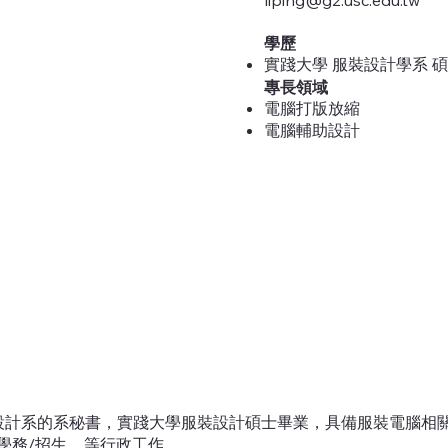
liping@g2.usc.edu.tw
學歷
實踐大學 服裝設計學系 
專長領域
電腦打版放縮
電腦輔助設計
設計系的系秘書，實踐大學服裝設計碩士畢業，具備服裝電腦相
學務/招生…等行政工作。