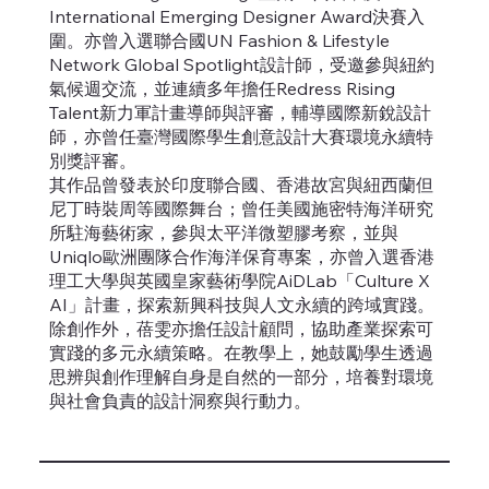
International Emerging Designer Award決賽入
圍。亦曾入選聯合國UN Fashion & Lifestyle
Network Global Spotlight設計師，受邀參與紐約
氣候週交流，並連續多年擔任Redress Rising
Talent新力軍計畫導師與評審，輔導國際新銳設計
師，亦曾任臺灣國際學生創意設計大賽環境永續特
別獎評審。
其作品曾發表於印度聯合國、香港故宮與紐西蘭但
尼丁時裝周等國際舞台；曾任美國施密特海洋研究
所駐海藝術家，參與太平洋微塑膠考察，並與
Uniqlo歐洲團隊合作海洋保育專案，亦曾入選香港
理工大學與英國皇家藝術學院AiDLab「Culture X
AI」計畫，探索新興科技與人文永續的跨域實踐。
除創作外，蓓雯亦擔任設計顧問，協助產業探索可
實踐的多元永續策略。在教學上，她鼓勵學生透過
思辨與創作理解自身是自然的一部分，培養對環境
與社會負責的設計洞察與行動力。