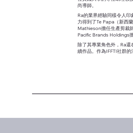
尚導師。
Ra的業界經驗同樣令人印
力得到了Te Papa（新
Mathieson擔任生產剪裁師
Pacific Brands Ho
除了其專業角色外，Ra
續作品。作為IFFTI社