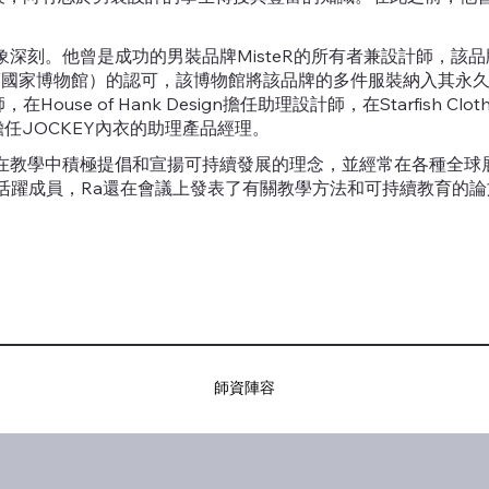
象深刻。他曾是成功的男裝品牌MisteR的所有者兼設計師，該
西蘭國家博物館）的認可，該博物館將該品牌的多件服裝納入其永久收
，在House of Hank Design擔任助理設計師，在Starfish C
ldings擔任JOCKEY內衣的助理產品經理。
還在教學中積極提倡和宣揚可持續發展的理念，並經常在各種全球
群的活躍成員，Ra還在會議上發表了有關教學方法和可持續教育的
師資陣容