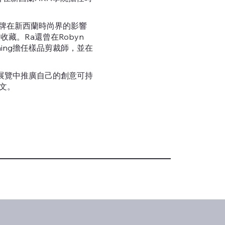
品牌在新西蘭時尚界的影響
藏。Ra還曾在Robyn
lothing擔任樣品剪裁師，並在
展覽中推廣自己的創意可持
論文。