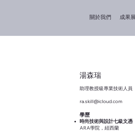
關於我們
成果
湯森瑞
助理教授級專業技術人員
ra.skill@icloud.com
學歷
時尚技術與設計七級文憑
ARA學院，紐西蘭