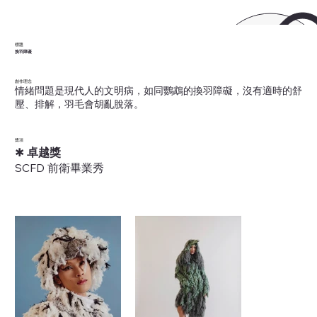
標題
換羽障礙
創作理念
情緒問題是現代人的文明病，如同鸚鵡的換羽障礙，沒有適時的舒
壓、排解，羽毛會胡亂脫落。
獎項
✱
卓越獎
SCFD 前衛畢業秀